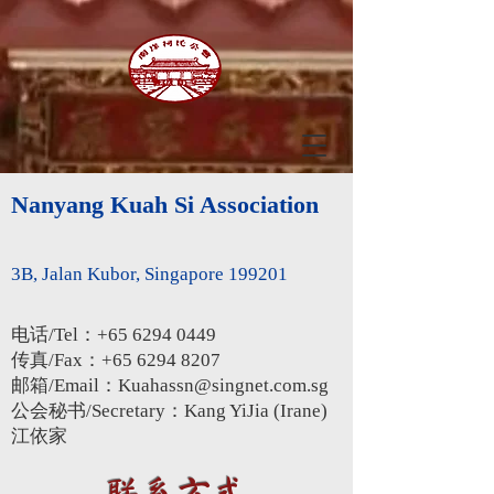
Nanyang Kuah Si Association
3B, Jalan Kubor, Singapore 199201
电话/Tel：+65
6294 0449
传真/Fax：+65 6294 8207
邮箱/Email：
Kuahassn@singnet.com.sg
公会秘书/Secretary：Kang YiJia (Irane)
江依家
​联系方式